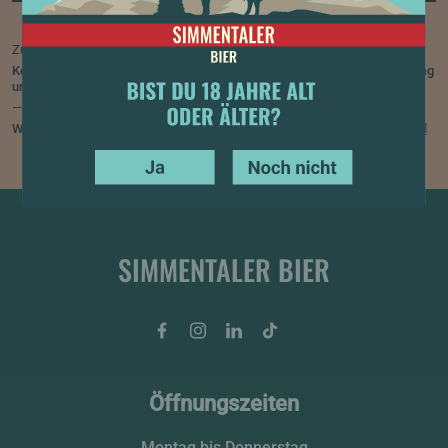
Zusätzliche Information
Kostenloses Ticket für Kinder und Jugendliche unter 16 Jahren für Freitag
und/oder Samstag.
—
Weitere Informationen findest du unter
www.simmentalerbier.ch/festival
YES
NO
SIMMENTALER BIER
BIST DU 18 JAHRE ALT ODER ÄLTER?
Facebook
Instagram
LinkedIn
Tiktok
Öffnungszeiten
Montag bis Donnerstag