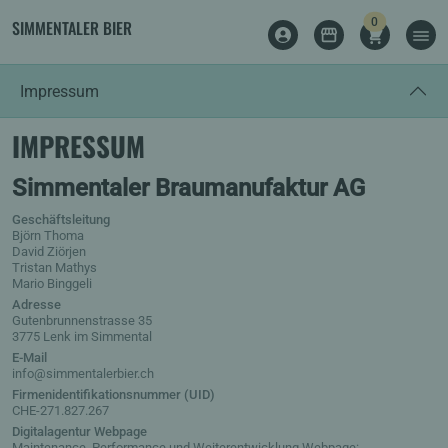
items
0
SIMMENTALER BIER
SHOPPING 
MEN
LOG IN
SHOP
Impressum
IMPRESSUM
Simmentaler Braumanufaktur AG
Geschäftsleitung
Björn Thoma
David Ziörjen
Tristan Mathys
Mario Binggeli
Adresse
Gutenbrunnenstrasse 35
3775 Lenk im Simmental
E-Mail
info@simmentalerbier.ch
Firmenidentifikationsnummer (UID)
CHE-271.827.267
Digitalagentur Webpage
Maintenance, Performance und Weiterentwicklung Webpage: