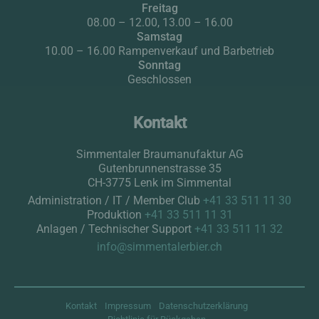
Freitag
08.00 – 12.00, 13.00 – 16.00
BIST DU 18 JAHRE ALT ODER ÄLTER?
Samstag
10.00 – 16.00 Rampenverkauf und Barbetrieb
Sonntag
Geschlossen
Kontakt
Simmentaler Braumanufaktur AG
Gutenbrunnenstrasse 35
CH-3775 Lenk im Simmental
Administration / IT / Member Club
+41 33 511 11 30
Produktion
+41 33 511 11 31
Anlagen / Technischer Support
+41 33 511 11 32
info@simmentalerbier.ch
Kontakt
Impressum
Datenschutzerklärung