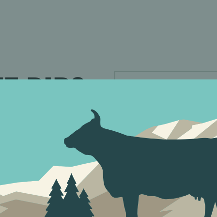
IT DIR?
nn kontaktiere uns
en können!