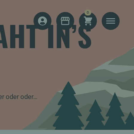
items
0
HT IN’S
SHOPPING CART
MENU
LOG IN
SHOP
er oder oder…