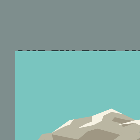
AUF EIN BIER M
Für dich war nichts Passendes dabei? Da
direkt, damit wir dein Anliegen besprech