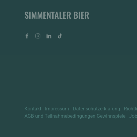
SIMMENTALER BIER
Facebook
Instagram
LinkedIn
Tiktok
BIST DU 18 JAHRE A
Kontakt
Impressum
Datenschutzerklärung
Richtl
AGB und Teilnahmebedingungen Gewinnspiele
Jo