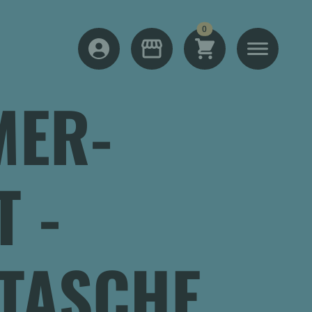
items
0
SHOPPING CART
MENU
LOG IN
SHOP
MER-
T -
TASCHE