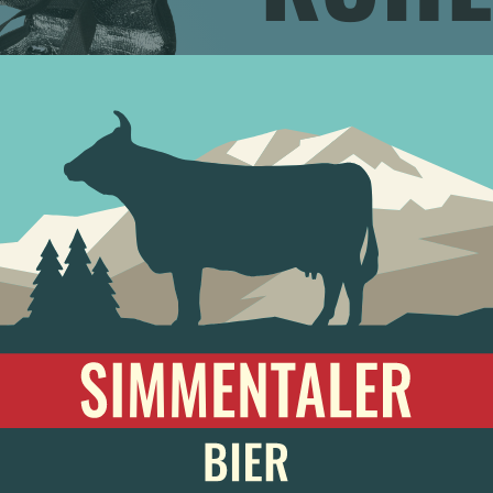
GESC
Menge
Mehr ist mehr
Noch
CHF
66.00
mehr
I