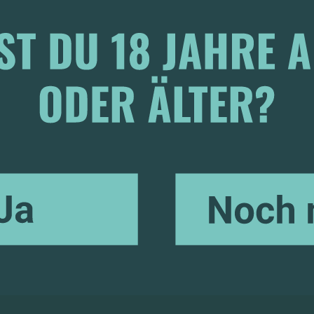
Zusätzliche Informati
NEXT
Sommergefühle zum Mitneh
Hol dir unser brandneues & li
ersten Ausflüge.
Du bekommst zwei Mischkarto
eine
Kühltasche
dazu! So blei
am See oder Garten herrlich kü
Dein Mix:
Spezielle Wünsche? S
Kommentare bei der Bestellun
Cheers auf den Sommer!