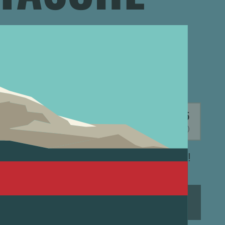
HENKT
CHF
162.15
(inkl. MwSt.)
 und die Versandkosten gehen auf uns!
N DEN WARENKORB