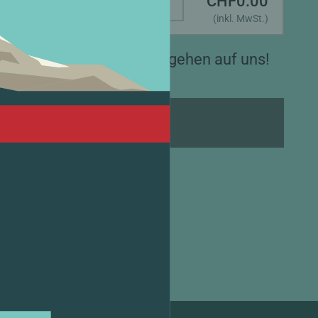
CHF
0.00
(inkl. MwSt.)
 und die Versandkosten gehen auf uns!
N DEN WARENKORB
on