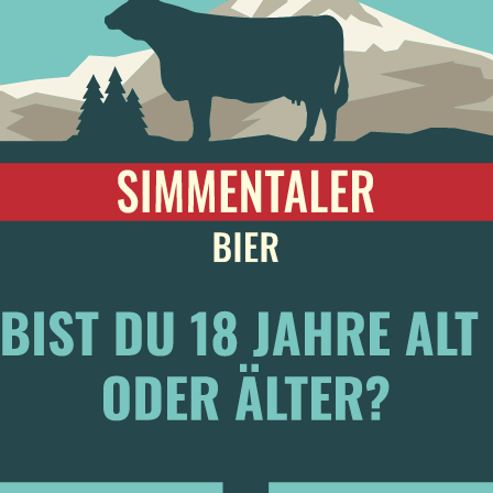
Menge
Mehr ist mehr
Noch
CHF
66.00
mehr
I
Zusätzliche Informati
Event
Miete