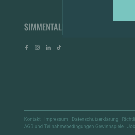
Y
SIMMENTALER BIER
Facebook
Instagram
LinkedIn
Tiktok
BIST DU 18 J
Kontakt
Impressum
Datenschutzerklärung
Richtl
AGB und Teilnahmebedingungen Gewinnspiele
Jo