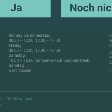
ES
Öffnungszeiten
Montag bis Donnerstag
S
08.00 – 12.00, 13.00 – 17.00
G
Freitag
C
08.00 – 12.00, 13.00 – 16.00
A
Samstag
P
10.00 – 16.00 Rampenverkauf und Barbetrieb
A
Sonntag
AHRE ALT ODER ÄLTER?
Geschlossen
i
inie für Rückgaben
bs