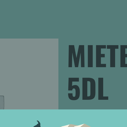
MIETE
5DL