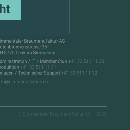
NO
Kontakt
immentaler Braumanufaktur AG
utenbrunnenstrasse 35
H-3775 Lenk im Simmental
dministration / IT / Member Club
+41 33 511 11 30
roduktion
+41 33 511 11 31
nlagen / Technischer Support
+41 33 511 11 32
nfo@simmentalerbier.ch
© Simmentaler Braumanufaktur AG – 2026