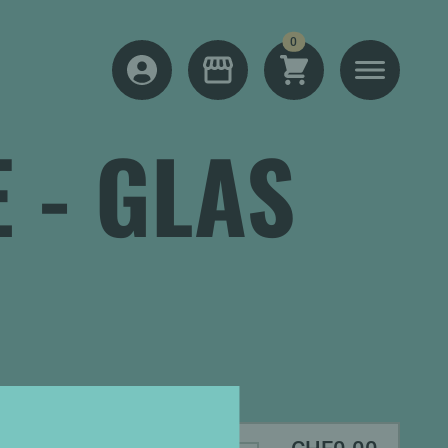
items
0
SHOPPING CART
MENU
LOG IN
SHOP
 - GLAS