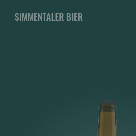
SIMMENTALER BIER