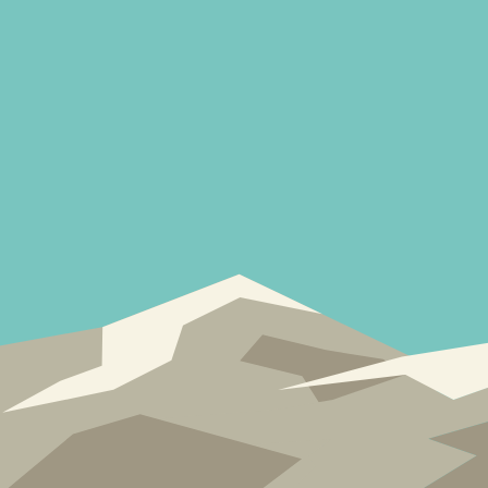
Reine, natü
Weil sich d
künstliche
Regionales
Wenn man R
dies eine 
wird ohne 
geleitet.
Lokaler Qua
Unsere Bie
Anbau im S
– und hand