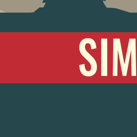
 Malz
beziehen wir aus einer Familienmälzerei
d Pfalz.
ERWISSEN
AS NÄCHSTE