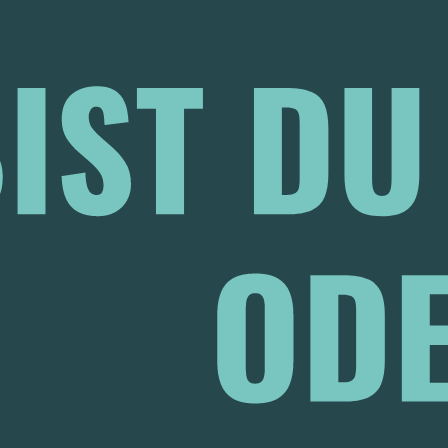
ASTING
aramell, komplexe Malzaromen,
tein – eine Mischung, wie für
er?
artezeit bis zum ersten Schluck
sten mit einen Blick in’s