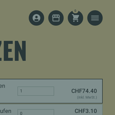
items
0
SHOPPING CART
MENU
LOG IN
SHOP
EN
en
CHF
74.40
Quantity
(inkl. MwSt.)
aufen
CHF
3.10