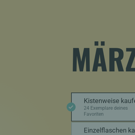
MÄRZ
Kistenweise kauf
24 Exemplare deines
Favoriten
Einzelflaschen k