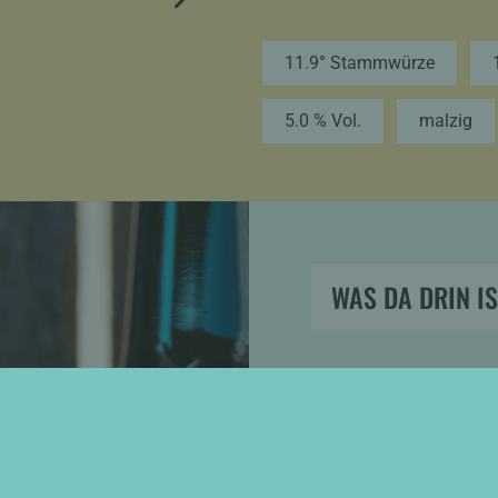
11.9° Stammwürze
5.0 % Vol.
malzig
WAS DA DRIN IS
Nachhaltig
Für ein run
Auch die Na