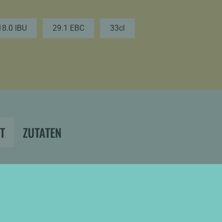
18.0 IBU
29.1 EBC
33cl
T
ZUTATEN
 angebaute Rohstoffe
dum gutes Bier, von dem alle was haben.
tur.