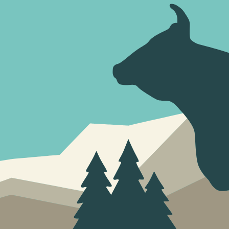
rliche Ressourcen
er Geschmack unserer Biere nicht hinter
n Zusatzstoffen verstecken muss.
 Wasser
egionalität schmecken könnte, wäre
Geschmacksexplosion: Unser Bergwasser
Umwege direkt in unsere Braukessel
litätshopfen
re enthalten auch Hopfen aus eigenem
aanenland und Simmental. Swiss made
verlesen.