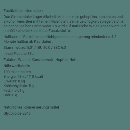
Zusätzliche Information
Das Simmentaler Lager Alkoholfrei ist ein mild gehopftes, schlankes und
alkoholfreies Bier mit feinen Malznoten. Seine Leichtigkeit spiegelt sich in
seiner hellgelben Farbe wider. Es wird auf natürliche Weise konserviert und
enthält keinerlei künstliche Zusatzstoffe.
Haltbarkeit: Bei kühler und lichtgeschützter Lagerung mindestens 4-8
Monate haltbar ab Kaufdatum.
Stammwürze: 5.0° / IBU 10.0 / EBC 6.0
Inhalt Flasche 33cl.
Zutaten: Wasser,
Gerstenmalz
, Hopfen, Hefe
Nährwerttabelle
100 ml enthalten:
Energie: 78 kJ/ (18 kcal)
Eiweiss: 0.5g
Kohlenhydrate: 5 g
Fett: < 0.01 g
Salz: 0 g
Natürliches Konservierungsmittel
Glycolipide E246