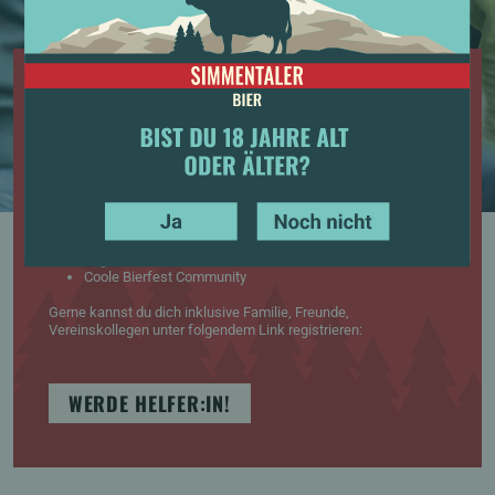
HELFER:INNEN
Natürlich braucht es bei so einem Grossanlass auch physische
Kräfte. Als Helfer:in danken wir dir mit folgendem Package:
2 kostenlose 2-Tagespässe
Ticket Afterparty
Helfer*innen Shirt
YES
NO
Essen und Getränke
Legendäres Helferfest
Coole Bierfest Community
Gerne kannst du dich inklusive Familie, Freunde,
Vereinskollegen unter folgendem Link registrieren:
BIST DU 18 JAHRE ALT ODER ÄLTER?
WERDE HELFER:IN!