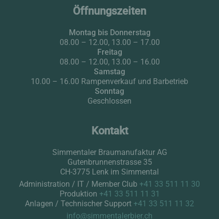
Alpenruh
einheimische Volksmusik
Öffnungszeiten
Tenne
00.30 Uhr Ende
Drohnen über dem Festivalgelände sind strikt verboten.
Sternen
ab 22.00 Uhr Afterparty Wildstrubel + Hirschen
Montag bis Donnerstag
SONNTAG, 6. SEPTEMBER 2026
Gade
08.00 – 12.00, 13.00 – 17.00
Lenkerhof
Bier-Garten, beim TEC Gebäude neben dem Festival Gelände, Lenk
Freitag
im Simmental
Kurs- und Sportzentrum KUSPO
08.00 – 12.00, 13.00 – 16.00
Samstag und Sonntag, 10.00 Uhr Katerfrühstück / Brunch-Buffet
Mountain Lodge Backpacker
Samstag
Sonntag, 11.00 Uhr Unterhaltung mit Trio Zeller, Konter-Bier,
10.00 – 16.00 Rampenverkauf und Barbetrieb
Ferienlenk
Weisswurst & Brezen
Sonntag
Hotel Simmenfälle
(5-Franken-Shuttledienst bis
Brauerei, Gutenbrunnenstrasse 35, Lenk im Simmental
Geschlossen
Sonntag, 11.00 – 16.00 Uhr Rampenverkauf
24 Uhr)
Kontakt
Simmentaler Braumanufaktur AG
Gutenbrunnenstrasse 35
CH-3775 Lenk im Simmental
Administration / IT / Member Club
+41 33 511 11 30
Produktion
+41 33 511 11 31
Anlagen / Technischer Support
+41 33 511 11 32
info@simmentalerbier.ch