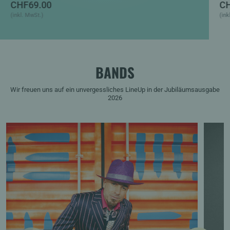
CHF
69.00
C
(inkl. MwSt.)
(ink
BANDS
Wir freuen uns auf ein unvergessliches LineUp in der Jubiläumsausgabe
2026