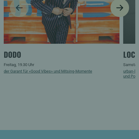
PREVIOUS
NEXT
DODO
LOCO
Freitag, 19.30 Uhr
Samstag,
der Garant für «Good Vibes» und Mitsing-Momente
urban-la
und Pop